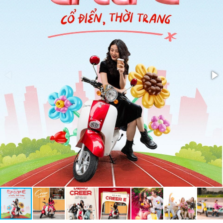
Bảo vệ dòng:
Bảo vệ tụt áp:
Phụ kiện đi kèm:
Gương, Sạc, Khóa báo động chống trộm