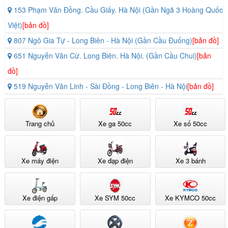
153 Phạm Văn Đồng. Cầu Giấy. Hà Nội (Gần Ngã 3 Hoàng Quốc
Việt)
[bản đồ]
807 Ngô Gia Tự - Long Biên - Hà Nội (Gần Cầu Đuống)
[bản đồ]
651 Nguyễn Văn Cừ. Long Biên. Hà Nội. (Gần Cầu Chui)
[bản
đồ]
Khả năng vận hành của xe là tự động hoàn toàn, giúp người lái
519 Nguyễn Văn Linh - Sài Đồng - Long Biên - Hà Nội
[bản đồ]
không cần phải quan tâm đến việc sang số. Chỉ cần vặn tay ga là xe
có thể di chuyển, mang lại sự tiện lợi tối đa. Động cơ được bảo hành
2 năm, một cam kết về chất lượng và sự tin cậy từ phía nhà sản
xuất. Điều này giúp chúng ta yên tâm hơn trong suốt quá trình di
Trang chủ
Xe ga 50cc
Xe số 50cc
chuyển.
Động cơ 1.450 W còn mang lại ưu thế trong việc vượt dốc hoặc di
Xe máy điện
Xe đạp điện
Xe 3 bánh
chuyển trên các địa hình gồ ghềnhẹ. Sức kéo khỏe giúp xe không bị
ì, ngay cả khi chở đủ tải. Đây là một yếu tố quan trọng đối với những
người thường xuyên phải di chuyển qua các con đường có độ dốc
Xe điện gấp
Xe SYM 50cc
Xe KYMCO 50cc
nhất định.