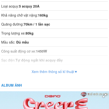
Loại acquy:
5 acquy 20A
Khả năng chở vật nặng:
160kg
Quãng đường:
70km / 1 lần sạc
Trọng lượng xe:
80kg
Mầu sắc:
Đủ mầu
Công suất động cơ xe:
1450W
Sạc điện:
Tự động ngắt khi acquy đầy
Thời gian sạc điện:
10-12h
Xem thêm thông số kĩ thuật▼
Vận hành:
Tự động hoàn toàn
ALBUM ẢNH
Hệ thống phanh:
Phanh đĩa trước, phanh đĩa sau
Giảm xóc:
Có
Bánh xe:
Không săm