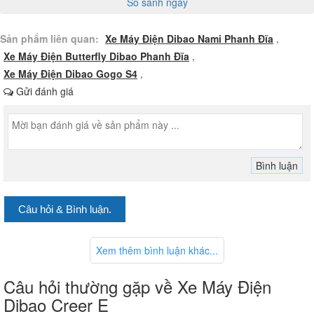
So sánh ngay
Sản phẩm liên quan:
Xe Máy Điện Dibao Nami Phanh Đĩa
,
Xe Máy Điện Butterfly Dibao Phanh Đĩa
,
Xe Máy Điện Dibao Gogo S4
,
Gửi đánh giá
Câu hỏi & Bình luận.
Khung xe được bảo hành 3 năm, một minh chứng rõ ràng cho độ
bền và sự chắc chắn của vật liệu. Càng sau được làm từ nhôm đúc
Xem thêm bình luận khác...
nguyên khối, gia tăng độ cứng cáp và khả năng chịu tải. Vành xe
bằng thép đúc, kết hợp với lốp không săm kích thước 90/90-10, đảm
bảo độ bám đường tốt, khả năng hoạt động ổn định trên các điều
Câu hỏi thường gặp về Xe Máy Điện
kiện mặt đường khác nhau.
Dibao Creer E