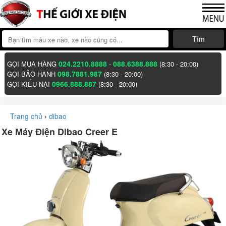
Tìm
024.2210.8888
088.6388.888
GỌI MUA HÀNG
-
(8:30 - 20:00)
098.7881.987
GỌI BẢO HÀNH
(8:30 - 20:00)
0966.888.887
GỌI KIẾU NẠI
(8:30 - 20:00)
Trang chủ
›
dibao
Xe Máy Điện Dibao Creer E