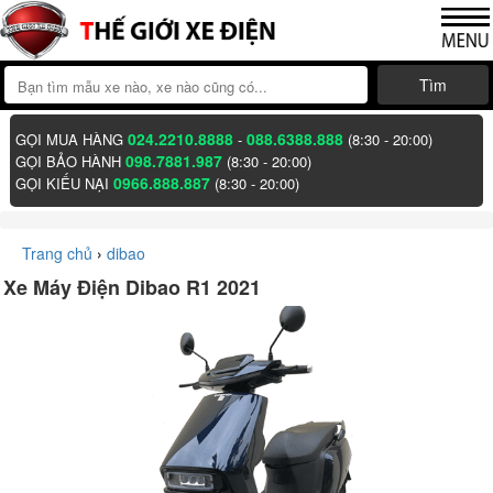
Tìm
024.2210.8888
088.6388.888
GỌI MUA HÀNG
-
(8:30 - 20:00)
098.7881.987
GỌI BẢO HÀNH
(8:30 - 20:00)
0966.888.887
GỌI KIẾU NẠI
(8:30 - 20:00)
Trang chủ
›
dibao
Xe Máy Điện Dibao R1 2021