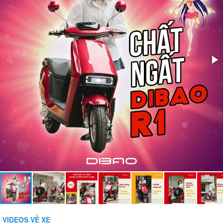
Bảo vệ tụt áp:
Phụ kiện đi kèm:
Gương, Sạc, Khóa báo động chống trộm
VIDEOS VỀ XE