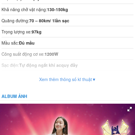
Khả năng chở vật nặng:
130-150kg
Quãng đường:
70 – 80km/ 1lần sạc
Trọng lượng xe:
97kg
Mầu sắc:
Đủ mầu
Công suất động cơ xe:
1200W
Sạc điện:
Tự động ngắt khi acquy đầy
Thời gian sạc điện:
10-12h
Xem thêm thông số kĩ thuật▼
Vận hành:
Tự động hoàn toàn
ALBUM ẢNH
Hệ thống phanh:
Phanh đĩa trước, phanh đĩa sau
Giảm xóc:
Có
Bánh xe:
Không săm
Bảo vệ dòng: