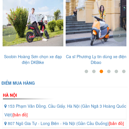
‹
›
Soobin Hoàng Sơn chọn xe đạp
Ca sĩ Phương Ly tin dùng xe điện
điện DKBike
Dibao
ĐIỂM MUA HÀNG
HÀ NỘI
153 Phạm Văn Đồng. Cầu Giấy. Hà Nội (Gần Ngã 3 Hoàng Quốc
Việt)
[bản đồ]
807 Ngô Gia Tự - Long Biên - Hà Nội (Gần Cầu Đuống)
[bản đồ]