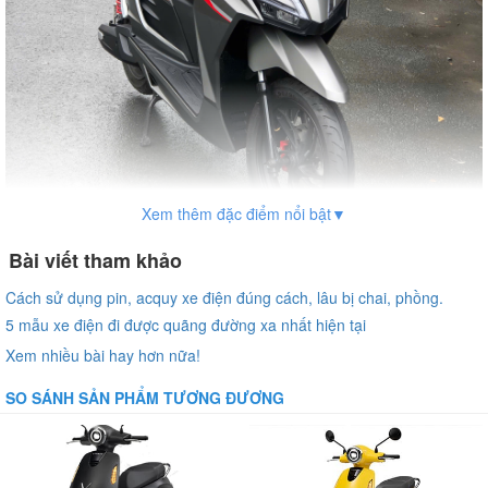
Xem thêm đặc điểm nổi bật▼
Bài viết tham khảo
Cách sử dụng pin, acquy xe điện đúng cách, lâu bị chai, phồng.
5 mẫu xe điện đi được quãng đường xa nhất hiện tại
Xem nhiều bài hay hơn nữa!
1. Thiết kế và không gian sử dụng:
Tối ưu cho đô thị năng động
SO SÁNH SẢN PHẨM TƯƠNG ĐƯƠNG
Tailg T71 Vario
được phát triển với sự chú trọng đến từng chi tiết,
tạo nên một tổng thể vừa thẩm mỹ vừa tiện dụng. Thiết kế xe hướng