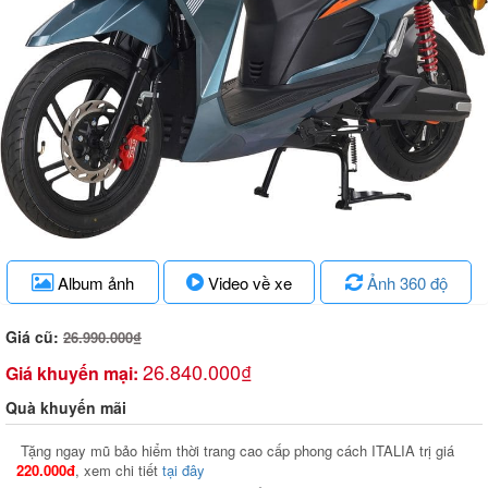
Album ảnh
Video về xe
Ảnh 360 độ
Giá cũ:
26.990.000₫
26.840.000₫
Giá khuyến mại:
Quà khuyến mãi
Tặng ngay mũ bảo hiểm thời trang cao cấp phong cách ITALIA trị giá
220.000đ
, xem chi tiết
tại đây