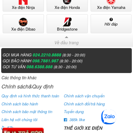
Xe điện Ninja
Xe điện Honda
Xe điện Yamaha
Hỏi đáp
Xe điện Dibao
Bridgestone
Về đầu trang
024.2210.8888
GỌI MUA HÀNG
(8:30 - 20:00)
098.7881.987
GỌI BẢO HÀNH
(8:30 - 20:00)
088.6388.888
GỌI TƯ VẤN
(8:30 - 20:00)
Các thông tin khác
Chính sách&Quy định
Quy định và hình thức thanh toán
Chính sách vận chuyển
Chính sách bảo hành
Chính sách đổi/trả hàng
Vận hành của xe là tự động. Điều này đơn giản hóa thao tác cho
Chính sách bảo mật thông tin
Tuyển dụng
người lái. Trải nghiệm lái xe điện trở nên dễ dàng và thuận tiện hơn.
Liên hệ với chúng tôi
385k like
THẾ GIỚI XE ĐIỆN
57k