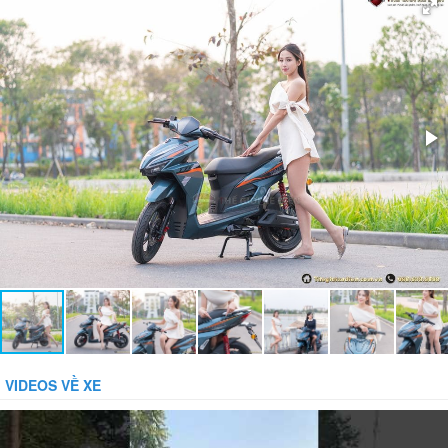
Giảm xóc:
Giảm chấn thủy lực cao cấp TAILG
Bánh xe:
Lốp trước không săm 90/90-14, lốp sau 100/80-14
Bảo vệ dòng:
Bảo vệ tụt áp:
Phụ kiện đi kèm:
Gương, sạc, sổ bảo hành
VIDEOS VỀ XE