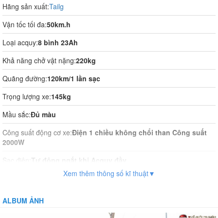
Hãng sản xuất:
Tailg
Vận tốc tối đa:
50km.h
Loại acquy:
8 bình 23Ah
Khả năng chở vật nặng:
220kg
Quãng đường:
120km/1 lần sạc
Trọng lượng xe:
145kg
Mầu sắc:
Đủ màu
Công suất động cơ xe:
Điện 1 chiều không chổi than Công suất
2000W
Sạc điện:
Tự động ngắt khi Acquy đầy
Xem thêm thông số kĩ thuật▼
Thời gian sạc điện:
8 tiếng
Vận hành:
Tự động hoàn toàn
ALBUM ẢNH
Hệ thống phanh:
Phanh đĩa trước, phanh đĩa sau