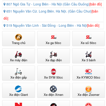
807 Ngô Gia Tự - Long Biên - Hà Nội (Gần Cầu Đuống)
[bản đồ]
651 Nguyễn Văn Cừ. Long Biên. Hà Nội. (Gần Cầu Chui)
[bản
Đặc điểm động cơ và phương thức vận hành
đồ]
519 Nguyễn Văn Linh - Sài Đồng - Long Biên - Hà Nội
[bản đồ]
Xe được trang bị động cơ điện một chiều không chổi than công suất
1500W. Công suất này đảm bảo xe vận hành mạnh mẽ trên nhiều
loại địa hình. Nó cung cấp đủ lực kéo cho việc tăng tốc mượt mà.
Trang chủ
Xe ga 50cc
Xe số 50cc
Xe máy điện
Xe đạp điện
Xe 3 bánh
Xe điện gấp
Xe SYM 50cc
Xe KYMCO 50cc
Xe điện Giant
Xe điện Xmen
Xe điện Zoomer