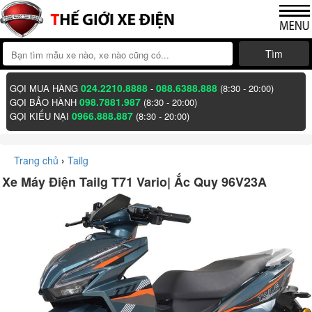
Tìm
024.2210.8888
088.6388.888
GỌI MUA HÀNG
-
(8:30 - 20:00)
098.7881.987
GỌI BẢO HÀNH
(8:30 - 20:00)
0966.888.887
GỌI KIẾU NẠI
(8:30 - 20:00)
Trang chủ
›
Tailg
Xe Máy Điện Tailg T71 Vario| Ắc Quy 96V23A