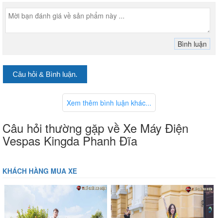
kim nhôm đúc nguyên khối giúp xe đi chắc chắn hơn và có thể chịu
được tải trọng lớn đến 160kg, đảm bảo luôn cho người dùng cảm
nhận sự êm ái ngay cả khi chở nặng hoặc đi trên những đoạn đường
có địa hình xấu.
Câu hỏi & Bình luận.
Xem thêm bình luận khác...
Câu hỏi thường gặp về Xe Máy Điện
Vespas Kingda Phanh Đĩa
KHÁCH HÀNG MUA XE