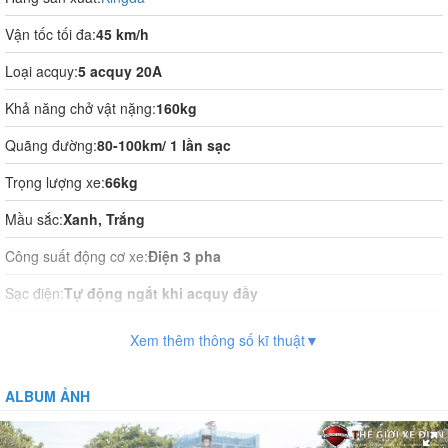
Vận tốc tối đa:
45 km/h
Loại acquy:
5 acquy 20A
Khả năng chở vật nặng:
160kg
Quãng đường:
80-100km/ 1 lần sạc
Trọng lượng xe:
66kg
Mầu sắc:
Xanh, Trắng
Công suất động cơ xe:
Điện 3 pha
Sạc điện:
Tự động ngắt khi acquy đầy
Thời gian sạc điện:
12h-14h
Xem thêm thông số kĩ thuật▼
Vận hành:
Tự động hoàn toàn
ALBUM ẢNH
Hệ thống phanh:
Phanh đĩa trước, phanh kéo sau
Giảm xóc:
Có