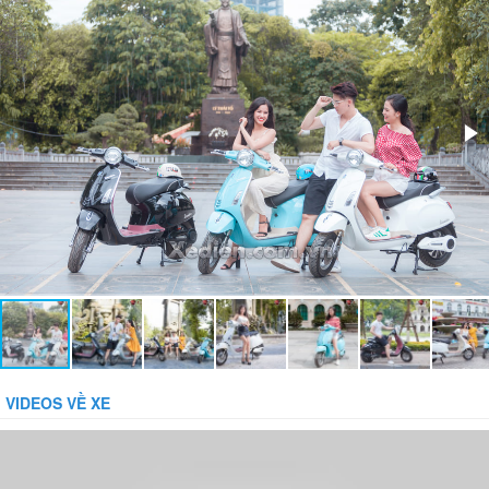
Bánh xe:
Liền săm
Bảo vệ dòng:
14 + / -2.0A
Bảo vệ tụt áp:
42 + / - 1.0V
Phụ kiện đi kèm:
Gương, Sạc, Khóa báo động chống trộm
VIDEOS VỀ XE