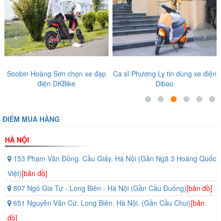
Đuôi xe thanh thoát hơn với kiểu dáng vuốt nhọn về sau. Đèn hậu sử
dụng đèn Led có tính năng định vị ban ngày giúp người đi bộ, xe đi
phía sau dễ phát hiện chiếc xe từ xa, từ đó an toàn hơn. Đồng thời
‹
›
giảm tai nạn và thương vong xảy ra vào ban ngày.
Tất cả những ưu điểm kể trên đã tạo nên vẻ đẹp hoài cổ quyến rũ
mà chỉ có riêng ở
xe máy điện Vespas Kingda
mới có.
THẾ GIỚI XE ĐIỆN
chúc các bạn sẽ lựa chọn được cho mình một
Soobin Hoàng Sơn chọn xe đạp
Ca sĩ Phương Ly tin dùng xe điện
chiếc xe phù hợp với những trải nghiệm tuyệt vời nhất.
điện DKBike
Dibao
ĐIỂM MUA HÀNG
HÀ NỘI
153 Phạm Văn Đồng. Cầu Giấy. Hà Nội (Gần Ngã 3 Hoàng Quốc
Việt)
[bản đồ]
807 Ngô Gia Tự - Long Biên - Hà Nội (Gần Cầu Đuống)
[bản đồ]
651 Nguyễn Văn Cừ. Long Biên. Hà Nội. (Gần Cầu Chui)
[bản
đồ]