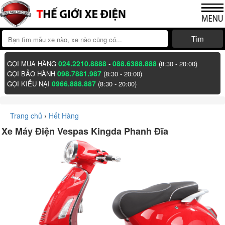
Tìm
024.2210.8888
088.6388.888
GỌI MUA HÀNG
-
(8:30 - 20:00)
098.7881.987
GỌI BẢO HÀNH
(8:30 - 20:00)
0966.888.887
GỌI KIẾU NẠI
(8:30 - 20:00)
Trang chủ
›
Hết Hàng
Xe Máy Điện Vespas Kingda Phanh Đĩa