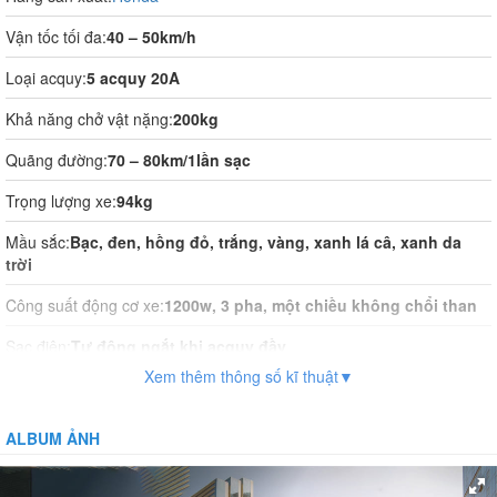
Vận tốc tối đa:
40 – 50km/h
Loại acquy:
5 acquy 20A
Khả năng chở vật nặng:
200kg
Quãng đường:
70 – 80km/1lần sạc
Trọng lượng xe:
94kg
Mầu sắc:
Bạc, đen, hồng đỏ, trắng, vàng, xanh lá câ, xanh da
trời
Công suất động cơ xe:
1200w, 3 pha, một chiều không chổi than
Sạc điện:
Tự động ngắt khi acquy đầy
Xem thêm thông số kĩ thuật▼
Thời gian sạc điện:
~10h
Vận hành:
Tự động hoàn toàn
ALBUM ẢNH
Hệ thống phanh:
Phanh đĩa trước