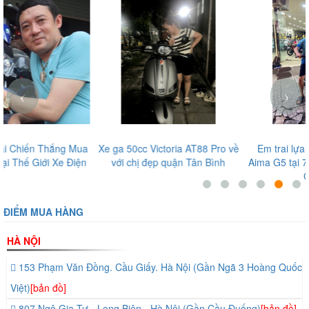
‹
›
Xe ga 50cc Victoria AT88 Pro về
Em trai lựa chọn xe đạp điện
với chị đẹp quận Tân Bình
Aima G5 tại 72 Nguyễn Thái Sơn
Gò Vấp
ĐIỂM MUA HÀNG
HÀ NỘI
153 Phạm Văn Đồng. Cầu Giấy. Hà Nội (Gần Ngã 3 Hoàng Quốc
Việt)
[bản đồ]
807 Ngô Gia Tự - Long Biên - Hà Nội (Gần Cầu Đuống)
[bản đồ]