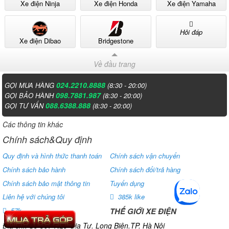
Xe điện Ninja
Xe điện Honda
Xe điện Yamaha
Hỏi đáp
Xe điện Dibao
Bridgestone
Về đầu trang
024.2210.8888
GỌI MUA HÀNG
(8:30 - 20:00)
098.7881.987
GỌI BẢO HÀNH
(8:30 - 20:00)
088.6388.888
GỌI TƯ VẤN
(8:30 - 20:00)
Các thông tin khác
Chính sách&Quy định
Quy định và hình thức thanh toán
Chính sách vận chuyển
Chính sách bảo hành
Chính sách đổi/trả hàng
Chính sách bảo mật thông tin
Tuyển dụng
Liên hệ với chúng tôi
385k like
THẾ GIỚI XE ĐIỆN
57k
Địa chỉ: Số 807 Ngô Gia Tự. Long Biên.TP. Hà Nội