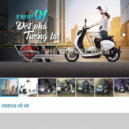
Giảm xóc:
Có
Bánh xe:
Không săm
Bảo vệ dòng:
Bảo vệ tụt áp:
Phụ kiện đi kèm:
Gương, Sạc, Khóa báo động chống trộm
VIDEOS VỀ XE