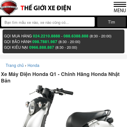
Tìm
024.2210.8888
088.6388.888
GỌI MUA HÀNG
-
(8:30 - 20:00)
098.7881.987
GỌI BẢO HÀNH
(8:30 - 20:00)
0966.888.887
GỌI KIẾU NẠI
(8:30 - 20:00)
Trang chủ
›
Honda
Xe Máy Điện Honda Q1 - Chính Hãng Honda Nhật
Bản