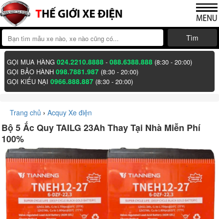
Tìm
024.2210.8888
088.6388.888
GỌI MUA HÀNG
-
(8:30 - 20:00)
098.7881.987
GỌI BẢO HÀNH
(8:30 - 20:00)
0966.888.887
GỌI KIẾU NẠI
(8:30 - 20:00)
Trang chủ
›
Acquy Xe điện
Bộ 5 Ắc Quy TAILG 23Ah Thay Tại Nhà Miễn Phí
100%