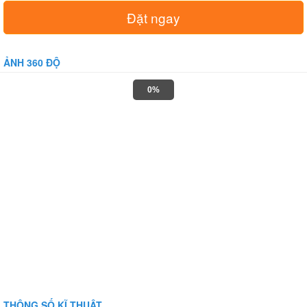
Đặt ngay
ẢNH 360 ĐỘ
0%
THÔNG SỐ KĨ THUẬT