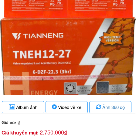
Album ảnh
Video về xe
Ảnh 360 độ
Giá cũ:
₫
2.750.000₫
Giá khuyến mại: