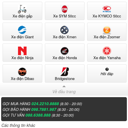
Xe điện gấp
Xe SYM 50cc
Xe KYMCO 50cc
Xe điện Giant
Xe điện Xmen
Xe điện Zoomer
Xe điện Ninja
Xe điện Honda
Xe điện Yamaha
Hỏi đáp
Xe điện Dibao
Bridgestone
Về đầu trang
024.2210.8888
GỌI MUA HÀNG
(8:30 - 20:00)
098.7881.987
GỌI BẢO HÀNH
(8:30 - 20:00)
088.6388.888
GỌI TƯ VẤN
(8:30 - 20:00)
Các thông tin khác