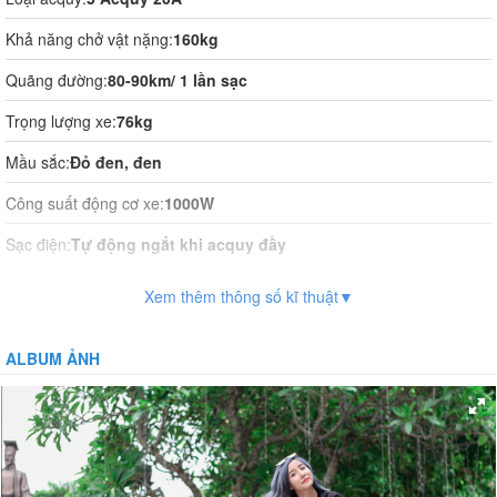
Khả năng chở vật nặng:
160kg
Quãng đường:
80-90km/ 1 lần sạc
Trọng lượng xe:
76kg
Mầu sắc:
Đỏ đen, đen
Công suất động cơ xe:
1000W
Sạc điện:
Tự động ngắt khi acquy đầy
Thời gian sạc điện:
12h
Xem thêm thông số kĩ thuật▼
Vận hành:
Tự động hoàn toàn
ALBUM ẢNH
Hệ thống phanh:
Phanh đĩa trước, phanh bát sau
Giảm xóc:
Có
Bánh xe:
Không săm công nghệ mới
Bảo vệ dòng:
14 + / -2.0A