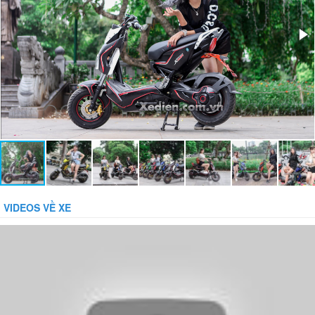
Bảo vệ tụt áp:
42 + / - 1.0V
Phụ kiện đi kèm:
Gương, sạc, khóa báo động chống trộm
VIDEOS VỀ XE