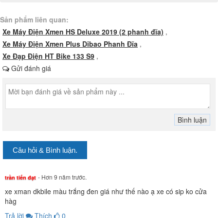
Sản phẩm liên quan:
Xe Máy Điện Xmen HS Deluxe 2019 (2 phanh đĩa)
,
Xe Máy Điện Xmen Plus Dibao Phanh Đĩa
,
Xe Đạp Điện HT Bike 133 S9
,
Gửi đánh giá
Câu hỏi & Bình luận.
- Hơn 9 năm trước.
trần tiến đạt
xe xman dkbile màu trắng đen giá như thế nào ạ xe có sip ko cửa
hàg
Trả lời
Thích
0