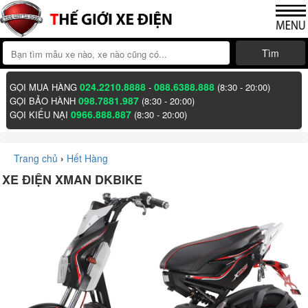
Tìm
024.2210.8888
088.6388.888
GỌI MUA HÀNG
-
(8:30 - 20:00)
098.7881.987
GỌI BẢO HÀNH
(8:30 - 20:00)
0966.888.887
GỌI KIẾU NẠI
(8:30 - 20:00)
Trang chủ
›
Hết Hàng
XE ĐIỆN XMAN DKBIKE