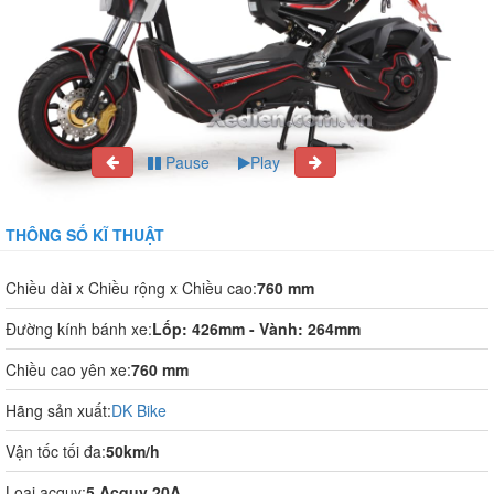
Pause
Play
THÔNG SỐ KĨ THUẬT
Chiều dài x Chiều rộng x Chiều cao:
760 mm
Đường kính bánh xe:
Lốp: 426mm - Vành: 264mm
Chiều cao yên xe:
760 mm
Hãng sản xuất:
DK Bike
Vận tốc tối đa:
50km/h
Loại acquy:
5 Acquy 20A