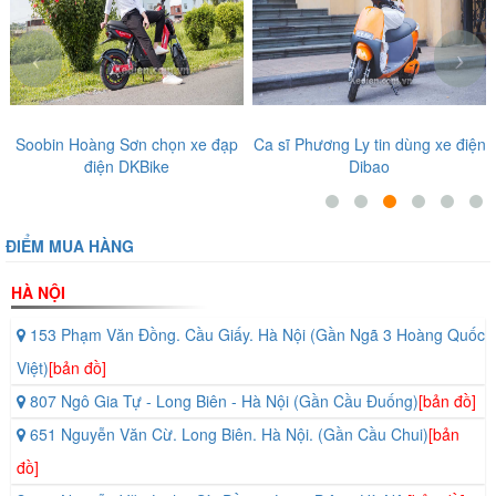
‹
›
Soobin Hoàng Sơn chọn xe đạp
Ca sĩ Phương Ly tin dùng xe điện
điện DKBike
Dibao
ĐIỂM MUA HÀNG
HÀ NỘI
153 Phạm Văn Đồng. Cầu Giấy. Hà Nội (Gần Ngã 3 Hoàng Quốc
Việt)
[bản đồ]
807 Ngô Gia Tự - Long Biên - Hà Nội (Gần Cầu Đuống)
[bản đồ]
651 Nguyễn Văn Cừ. Long Biên. Hà Nội. (Gần Cầu Chui)
[bản
đồ]