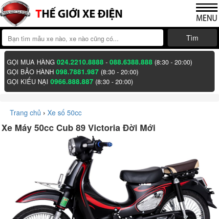
Tìm
024.2210.8888
088.6388.888
GỌI MUA HÀNG
-
(8:30 - 20:00)
098.7881.987
GỌI BẢO HÀNH
(8:30 - 20:00)
0966.888.887
GỌI KIẾU NẠI
(8:30 - 20:00)
Trang chủ
›
Xe số 50cc
Xe Máy 50cc Cub 89 Victoria Đời Mới