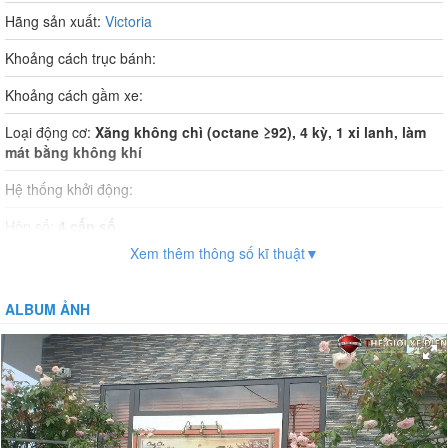
Hãng sản xuất:
Victoria
Khoảng cách trục bánh:
Khoảng cách gầm xe:
Loại động cơ:
Xăng không chì (octane ≥92), 4 kỳ, 1 xi lanh, làm
mát bằng không khí
Hệ thống khởi động:
Hộp số:
4 cấp số
Xem thêm thông số kĩ thuật▼
Dung tích xi lanh:
49.5cm3
Dung tích bình xăng:
3,7 lít
ALBUM ẢNH
Phuộc trước:
Phuộc nhún, giảm chấn thủy lực
Phuộc sau:
Ống lồng, giảm chất thủy lực
Vận tốc tối đa:
50km/h
Khối lượng bản thân:
80kg