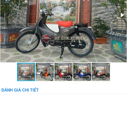
Khả năng tải trọng:
160kg
Phanh xe trước/sau:
Phanh cơ
Mầu sắc:
Đủ mầu
Phụ kiện đi kèm:
ĐÁNH GIÁ CHI TIẾT