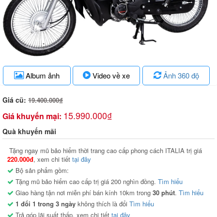
Album ảnh
Video về xe
Ảnh 360 độ
Giá cũ:
19.400.000₫
15.990.000₫
Giá khuyến mại:
Quà khuyến mãi
Tặng ngay mũ bảo hiểm thời trang cao cấp phong cách ITALIA trị giá
220.000đ
, xem chi tiết
tại đây
Bộ sản phẩm gồm:
Tặng mũ bảo hiểm cao cấp trị giá 200 nghìn đồng.
Tìm hiểu
Giao hàng tận nơi miễn phí bán kính 10km trong
30 phút
.
Tìm hiểu
1 đổi 1 trong 3 ngày
không thích là đổi
Tìm hiểu
Trả góp lãi suất thấp, xem chi tiết
tại đây