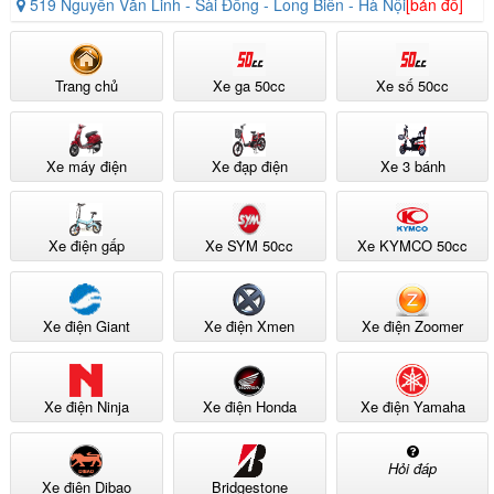
519 Nguyễn Văn Linh - Sài Đồng - Long Biên - Hà Nội
[bản đồ]
Trang chủ
Xe ga 50cc
Xe số 50cc
Xe máy điện
Xe đạp điện
Xe 3 bánh
Xe điện gấp
Xe SYM 50cc
Xe KYMCO 50cc
Xe điện Giant
Xe điện Xmen
Xe điện Zoomer
Xe điện Ninja
Xe điện Honda
Xe điện Yamaha
Hỏi đáp
Xe điện Dibao
Bridgestone