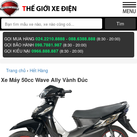
Tìm
024.2210.8888
088.6388.888
GỌI MUA HÀNG
-
(8:30 - 20:00)
098.7881.987
GỌI BẢO HÀNH
(8:30 - 20:00)
0966.888.887
GỌI KIẾU NẠI
(8:30 - 20:00)
Trang chủ
›
Hết Hàng
Xe Máy 50cc Wave Ally Vành Đúc