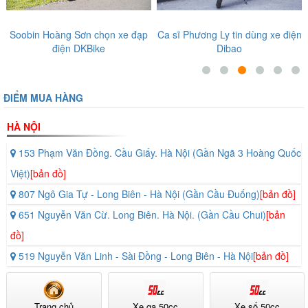
Soobin Hoàng Sơn chọn xe đạp
Ca sĩ Phương Ly tin dùng xe điện
điện DKBike
Dibao
ĐIỂM MUA HÀNG
HÀ NỘI
153 Phạm Văn Đồng. Cầu Giấy. Hà Nội (Gần Ngã 3 Hoàng Quốc
Việt)
[bản đồ]
807 Ngô Gia Tự - Long Biên - Hà Nội (Gần Cầu Đuống)
[bản đồ]
651 Nguyễn Văn Cừ. Long Biên. Hà Nội. (Gần Cầu Chui)
[bản
đồ]
519 Nguyễn Văn Linh - Sài Đồng - Long Biên - Hà Nội
[bản đồ]
Trang chủ
Xe ga 50cc
Xe số 50cc