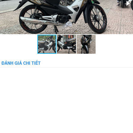
Bánh xe:
Có săm
Bảo vệ dòng:
Bảo vệ tụt áp:
Phụ kiện đi kèm:
Gương, Sổ Bảo Hành
ĐÁNH GIÁ CHI TIẾT