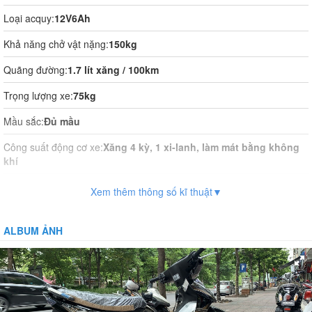
Loại acquy:
12V6Ah
Khả năng chở vật nặng:
150kg
Quãng đường:
1.7 lít xăng / 100km
Trọng lượng xe:
75kg
Mầu sắc:
Đủ mầu
Công suất động cơ xe:
Xăng 4 kỳ, 1 xi-lanh, làm mát bằng không
khí
Sạc điện:
Xem thêm thông số kĩ thuật▼
Thời gian sạc điện:
ALBUM ẢNH
Vận hành:
Đề hoặc đạp cần số
Hệ thống phanh:
Phanh cơ
Giảm xóc:
Có